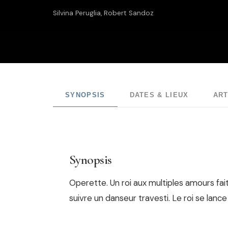
Silvina Peruglia, Robert Sandoz
SYNOPSIS
DATES & LIEUX
ART
Synopsis
Operette. Un roi aux multiples amours fait
suivre un danseur travesti. Le roi se lanc