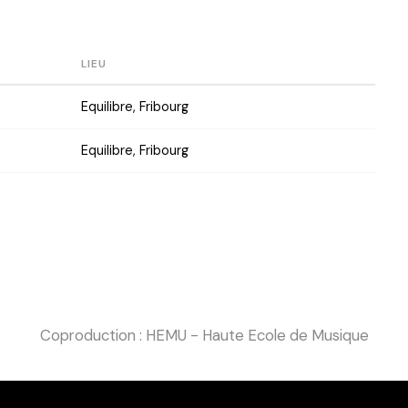
LIEU
Equilibre, Fribourg
Equilibre, Fribourg
Coproduction : HEMU - Haute Ecole de Musique