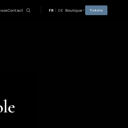
|
esse
Contact
FR
DE
Boutique
Tickets
ole