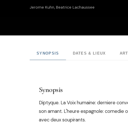
Jerome Kuhn, Beatrice Lachaussee
SYNOPSIS
DATES & LIEUX
ART
Synopsis
Diptyque. La Voix humaine: derniere co
son amant. L'heure espagnole: comedie o
avec deux soupirants.