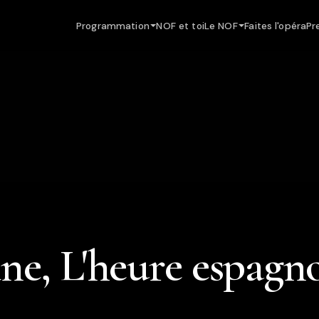
Programmation
NOF et toi
Le NOF
Faites l'opéra
Pr
ne, L'heure espagn