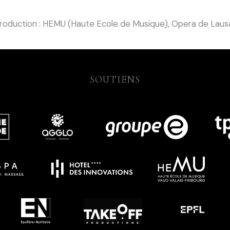
oduction : HEMU (Haute Ecole de Musique), Opera de Lau
SOUTIENS