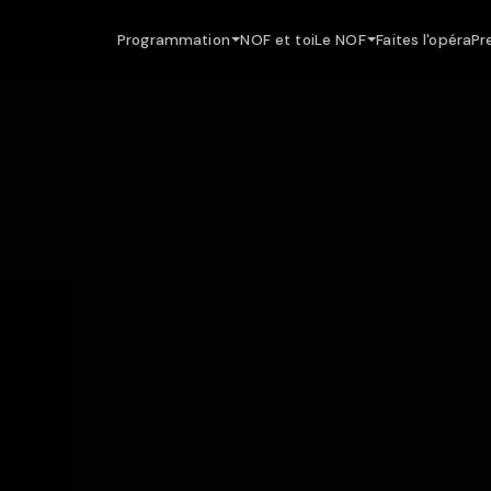
Programmation
NOF et toi
Le NOF
Faites l'opéra
Pr