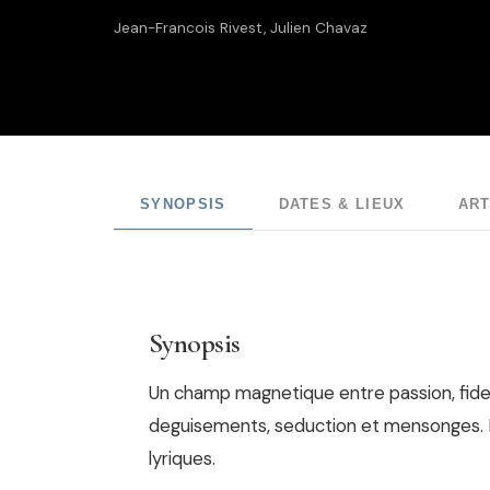
Jean-Francois Rivest, Julien Chavaz
SYNOPSIS
DATES & LIEUX
ART
Synopsis
Un champ magnetique entre passion, fideli
deguisements, seduction et mensonges. 
lyriques.