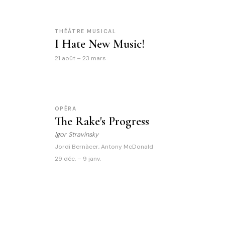
THÉÂTRE MUSICAL
I Hate New Music!
21 août – 23 mars
OPÉRA
The Rake's Progress
Igor Stravinsky
Jordi Bernàcer, Antony McDonald
29 déc. – 9 janv.