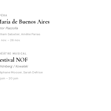
PÉRA
aría de Buenos Aires
tor Piazzolla
lliam Sabatier, Amélie Parias
 nov. – 26 nov.
HÉÂTRE MUSICAL
estival NOF
hönberg / Kowalski
éphane Mooser, Sarah Defrise
 juin – 20 juin